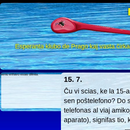
Esperanta klubo de Prago kaj vasta ĉirk
Neniu enhavo estas difinita.
15. 7.
Ĉu vi scias, ke la 15-a
sen poŝtelefono? Do 
telefonas al viaj amik
aparato), signifas tio, 