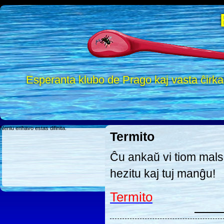
Esperanta klubo de Prago kaj vasta ĉirk
Neniu enhavo estas difinita.
Termito
Ĉu ankaŭ vi tiom mals
hezitu kaj tuj manĝu!
Termito