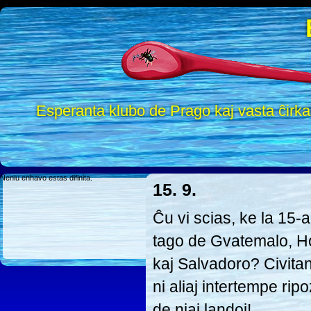
Esperanta klubo de Prago kaj vasta ĉirk
Neniu enhavo estas difinita.
15. 9.
Ĉu vi scias, ke la 15
tago de Gvatemalo, H
kaj Salvadoro? Civitano
ni aliaj intertempe ri
de niaj landoj!