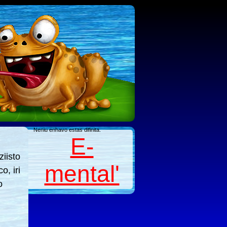
Neniu enhavo estas difinita.
E-
ziisto
mental'
o, iri
o