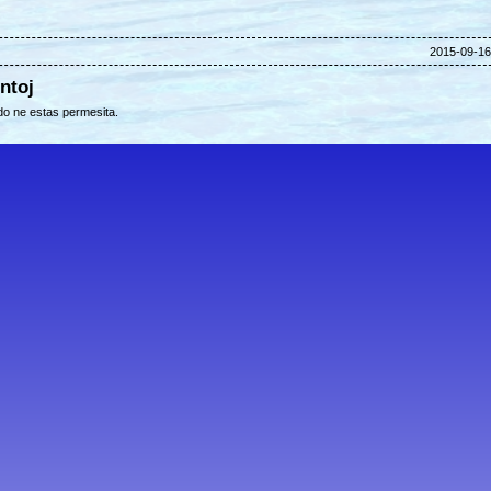
2015-09-16 
ntoj
o ne estas permesita.