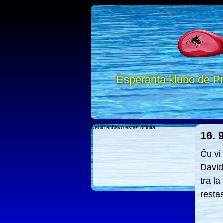
Esperanta klubo de Pr
Neniu enhavo estas difinita.
16. 9
Ĉu vi
David
tra l
resta