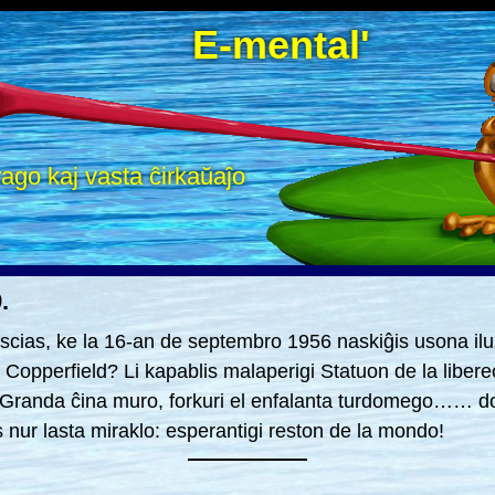
E-mental'
ago kaj vasta ĉirkaŭaĵo
.
 scias, ke la 16-an de septembro 1956 naskiĝis usona ilu
 Copperfield? Li kapablis malaperigi Statuon de la liberec
a Granda ĉina muro, forkuri el enfalanta turdomego…… d
s nur lasta miraklo: esperantigi reston de la mondo!