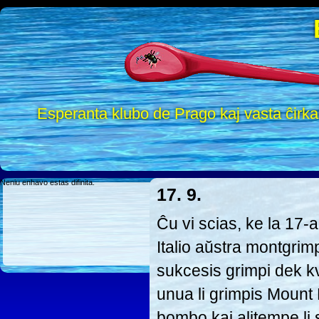
Esperanta klubo de Prago kaj vasta ĉirk
Neniu enhavo estas difinita.
17. 9.
Ĉu vi scias, ke la 17
Italio aŭstra montgri
sukcesis grimpi dek kv
unua li grimpis Mount
bombo kaj alitempe li s