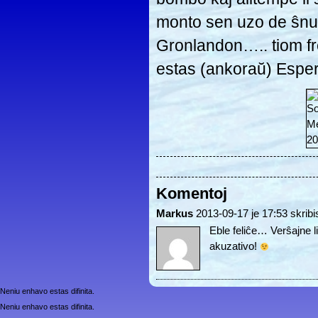
monto sen uzo de ŝnuro
Gronlandon….. tiom fre
estas (ankoraŭ) Esper
Komentoj
Markus
2013-09-17 je 17:53 skribi
Eble feliĉe… Verŝajne 
akuzativo!
Neniu enhavo estas difinita.
Neniu enhavo estas difinita.