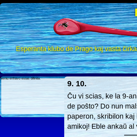
Esperanta klubo de Prago kaj vasta ĉirk
Neniu enhavo estas difinita.
9. 10.
Ĉu vi scias, ke la 9-
de poŝto? Do nun malŝ
paperon, skribilon kaj 
amikoj! Eble ankaŭ al v