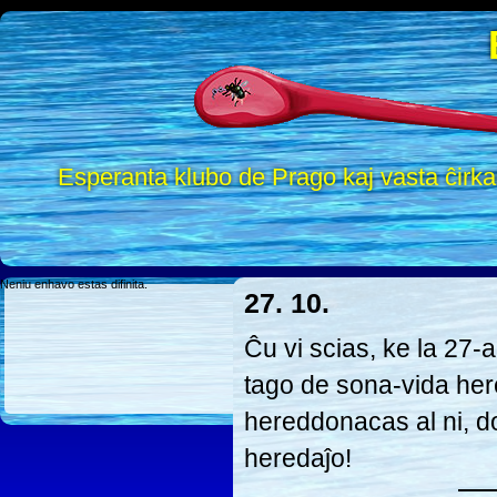
Esperanta klubo de Prago kaj vasta ĉirk
Neniu enhavo estas difinita.
27. 10.
Ĉu vi scias, ke la 27
tago de sona-vida he
hereddonacas al ni, d
heredaĵo!