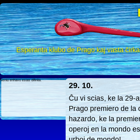
Esperanta klubo de Prago kaj vasta ĉirk
Neniu enhavo estas difinita.
29. 10.
Ĉu vi scias, ke la 29
Prago premiero de la
hazardo, ke la premier
operoj en la mondo est
urboj de mondo!