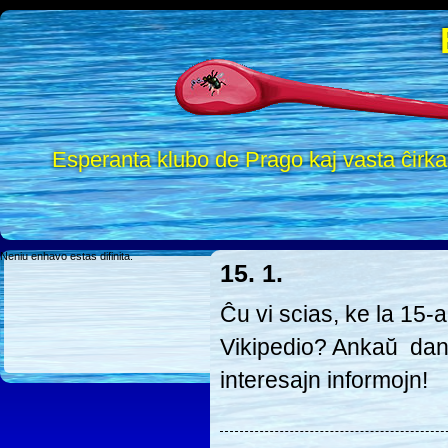
Esperanta klubo de Prago kaj vasta ĉirk
Neniu enhavo estas difinita.
15. 1.
Ĉu vi scias, ke la 15-
Vikipedio? Ankaŭ dank
interesajn informojn!