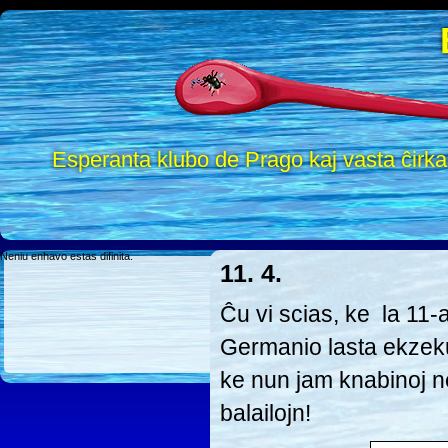
Esperanta klubo de Prago kaj vasta ĉirk
Neniu enhavo estas difinita.
11. 4.
Ĉu vi scias, ke la 11-
Germanio lasta ekzeku
ke nun jam knabinoj 
balailojn!