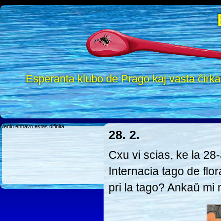
Esperanta klubo de Prago kaj vasta ĉirk
Neniu enhavo estas difinita.
28. 2.
Cxu vi scias, ke la 28
Internacia tago de fl
pri la tago? Ankaŭ mi n