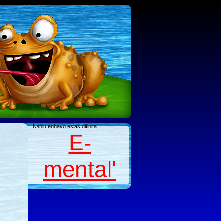
Neniu enhavo estas difinita.
E-
mental'