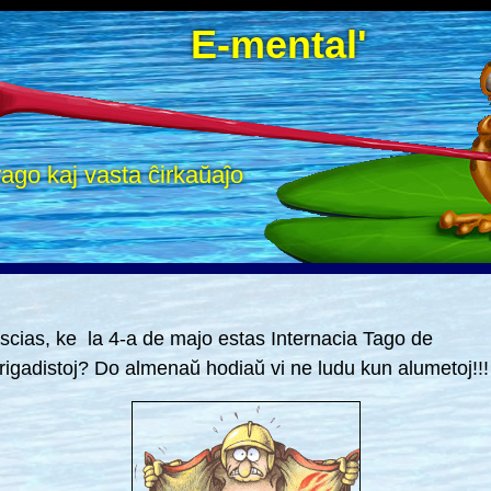
E-mental'
ago kaj vasta ĉirkaŭaĵo
 scias, ke la 4-a de majo estas Internacia Tago de
brigadistoj? Do almenaŭ hodiaŭ vi ne ludu kun alumetoj!!!