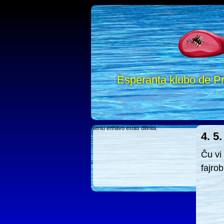
Esperanta klubo de Pr
Neniu enhavo estas difinita.
4. 5.
Ĉu vi
fajro