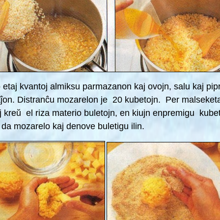
 etaj kvantoj almiksu parmazanon kaj ovojn, salu kaj pip
ĵon.
Distranĉu mozarelon je 20 kubetojn. Per malseketa
j
kreŭ el riza materio buletojn, en kiujn enpremigu kube
a da
mozarelo kaj denove buletigu ilin.