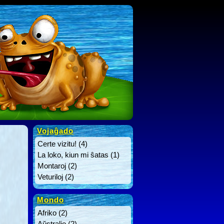
Vojaĝado
Certe vizitu!
(4)
La loko, kiun mi ŝatas
(1)
Montaroj
(2)
Veturiloj
(2)
Mondo
Afriko
(2)
Aŭstralio
(2)