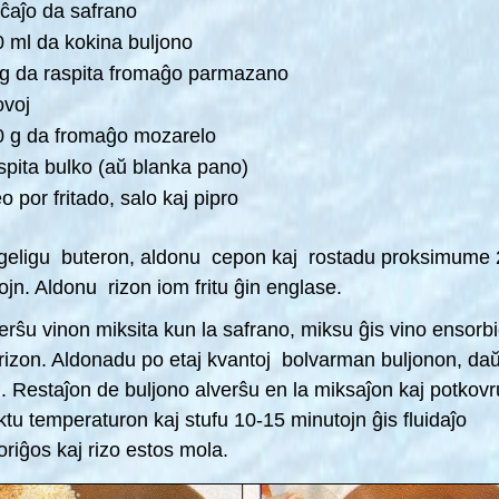
ĉaĵo da safrano
 ml da kokina buljono
g da raspita fromaĝo parmazano
ovoj
0 g da fromaĝo mozarelo
pita bulko (aŭ blanka pano)
o por fritado, salo kaj pipro
geligu buteron, aldonu cepon kaj rostadu proksimume 
ojn.
Aldonu rizon iom fritu ĝin englase.
verŝu vinon miksita kun la safrano, miksu ĝis vino ensorb
rizon. Aldonadu po etaj kvantoj bolvarman buljonon, da
. Restaĵon
de buljono alverŝu en la miksaĵon kaj potkovru
tu temperaturon
kaj stufu 10-15 minutojn ĝis fluidaĵo
oriĝos kaj rizo estos mola.