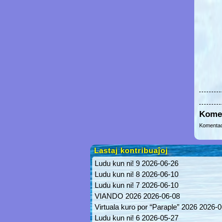
Kome
Komentad
Lastaj kontribuaĵoj
Ludu kun ni! 9
2026-06-26
Ludu kun ni! 8
2026-06-10
Ludu kun ni! 7
2026-06-10
VIANDO 2026
2026-06-08
Virtuala kuro por “Paraple” 2026
2026-0
Ludu kun ni! 6
2026-05-27