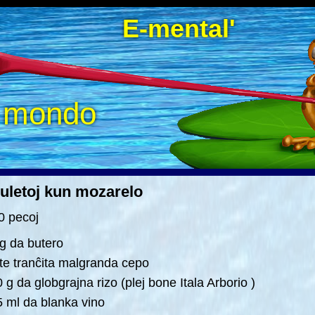
E-mental'
a mondo
uletoj kun mozarelo
0 pecoj
g da butero
te tranĉita malgranda cepo
 g da globgrajna rizo (plej bone Itala Arborio )
 ml da blanka vino