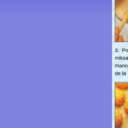
3. Po
miksa
mano
de l