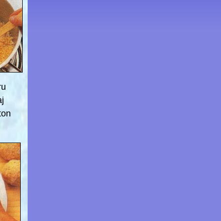
ru
j
ton