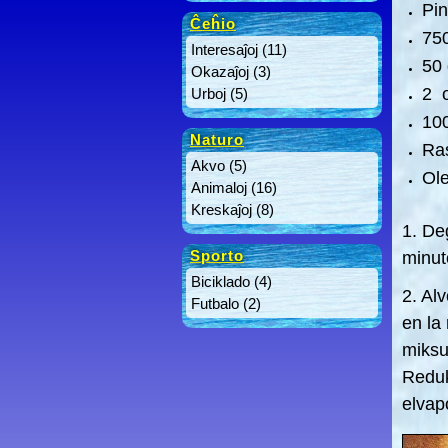
Pin
Ĉeĥio
750
Interesaĵoj
(11)
50 
Okazaĵoj
(3)
2 
Urboj
(5)
10
Naturo
Ras
Akvo
(5)
Ole
Animaloj
(16)
Kreskaĵoj
(8)
1. De
Sporto
minut
Biciklado
(4)
2. Al
Futbalo
(2)
en la
miksu
Reduk
elvap