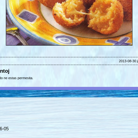
2013-08-30 j
ntoj
o ne estas permesita.
6-05