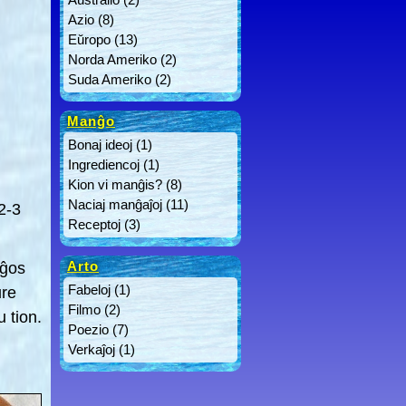
Azio
(8)
Eŭropo
(13)
Norda Ameriko
(2)
Suda Ameriko
(2)
Manĝo
Bonaj ideoj
(1)
Ingrediencoj
(1)
Kion vi manĝis?
(8)
Naciaj manĝaĵoj
(11)
2-3
Receptoj
(3)
Arto
iĝos
Fabeloj
(1)
ŭre
Filmo
(2)
 tion.
Poezio
(7)
Verkaĵoj
(1)