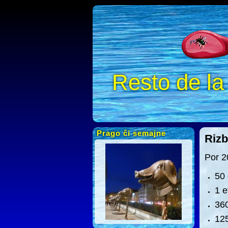
Resto de l
Prago ĉi semajne
Rizb
Por 2
50 
1 e
360
125