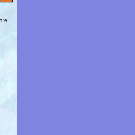
in po
ore.