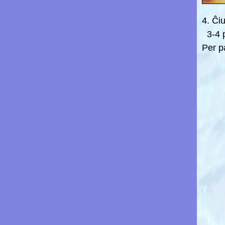
4. Ĉi
3-4 p
Per p