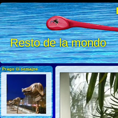
Resto de la mondo
Prago ĉi semajne