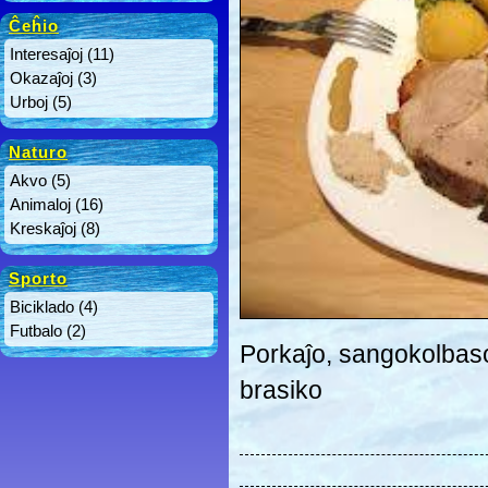
Ĉeĥio
Interesaĵoj
(11)
Okazaĵoj
(3)
Urboj
(5)
Naturo
Akvo
(5)
Animaloj
(16)
Kreskaĵoj
(8)
Sporto
Biciklado
(4)
Futbalo
(2)
Porkaĵo, sangokolbaso,
brasiko