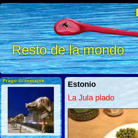
Resto de la mondo
Prago ĉi semajne
Estonio
La Jula plado