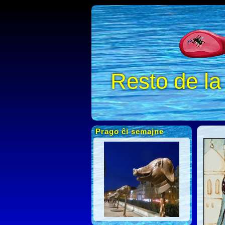
Resto de l
Prago ĉi semajne