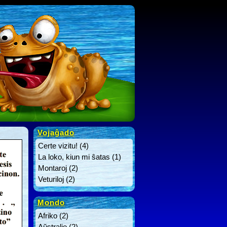
Vojaĝado
Certe vizitu!
(4)
La loko, kiun mi ŝatas
(1)
Montaroj
(2)
Veturiloj
(2)
Mondo
Afriko
(2)
Aŭstralio
(2)