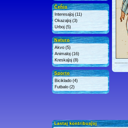
Ĉeĥio
Interesaĵoj
(11)
Okazaĵoj
(3)
Urboj
(5)
Naturo
Akvo
(5)
Animaloj
(16)
Kreskaĵoj
(8)
Sporto
Biciklado
(4)
Futbalo
(2)
Lastaj kontribuaĵoj