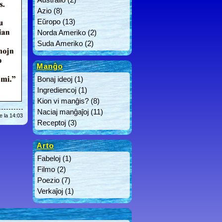
Azio
(8)
Eŭropo
(13)
Norda Ameriko
(2)
Suda Ameriko
(2)
Manĝo
Bonaj ideoj
(1)
Ingrediencoj
(1)
Kion vi manĝis?
(8)
Naciaj manĝaĵoj
(11)
e la 14:03
Receptoj
(3)
Arto
Fabeloj
(1)
Filmo
(2)
Poezio
(7)
Verkaĵoj
(1)