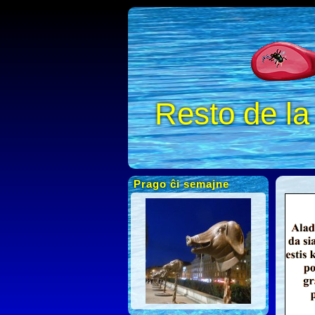
Resto de l
Prago ĉi semajne