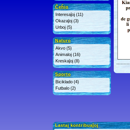
Ĉeĥio
Interesaĵoj
(11)
Okazaĵoj
(3)
Urboj
(5)
Naturo
Akvo
(5)
Animaloj
(16)
Kreskaĵoj
(8)
Sporto
Biciklado
(4)
Futbalo
(2)
Lastaj kontribuaĵoj