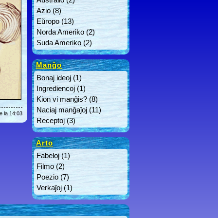
Azio
(8)
Eŭropo
(13)
Norda Ameriko
(2)
Suda Ameriko
(2)
Manĝo
Bonaj ideoj
(1)
Ingrediencoj
(1)
Kion vi manĝis?
(8)
Naciaj manĝaĵoj
(11)
e la 14:03
Receptoj
(3)
Arto
Fabeloj
(1)
Filmo
(2)
Poezio
(7)
Verkaĵoj
(1)