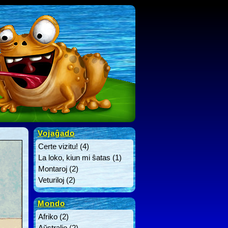
Vojaĝado
Certe vizitu!
(4)
La loko, kiun mi ŝatas
(1)
Montaroj
(2)
Veturiloj
(2)
Mondo
Afriko
(2)
Aŭstralio
(2)