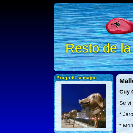
Resto de l
Prago ĉi semajne
Mall
Guy G
Se vi
* Jar
* Mon