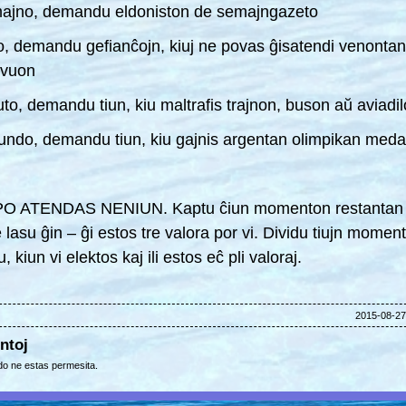
ajno, demandu eldoniston de semajngazeto
o, demandu gefianĉojn, kiuj ne povas ĝisatendi venon
evuon
uto, demandu tiun, kiu maltrafis trajnon, buson aŭ aviadi
undo, demandu tiun, kiu gajnis argentan olimpikan meda
O ATENDAS NENIUN. Kaptu ĉiun momenton restantan a
 lasu ĝin – ĝi estos tre valora por vi. Dividu tiujn momen
u, kiun vi elektos kaj ili estos eĉ pli valoraj.
2015-08-27 
ntoj
o ne estas permesita.