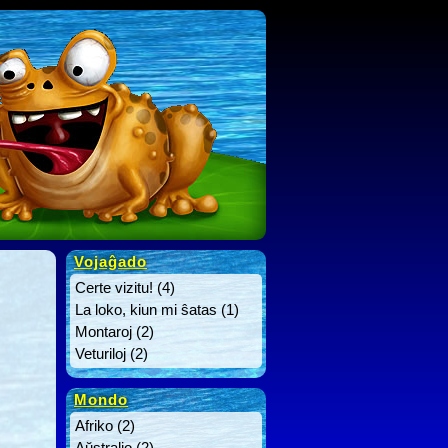
Vojaĝado
Certe vizitu!
(4)
La loko, kiun mi ŝatas
(1)
Montaroj
(2)
Veturiloj
(2)
Mondo
Afriko
(2)
Aŭstralio
(2)