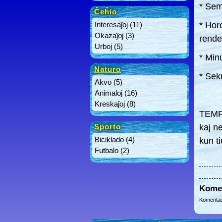
* Sem
Ĉeĥio
Interesaĵoj
(11)
* Hor
Okazaĵoj
(3)
rend
Urboj
(5)
* Min
Naturo
* Sek
Akvo
(5)
Animaloj
(16)
Kreskaĵoj
(8)
TEMP
Sporto
kaj ne
Biciklado
(4)
kun ti
Futbalo
(2)
Kome
Komentad