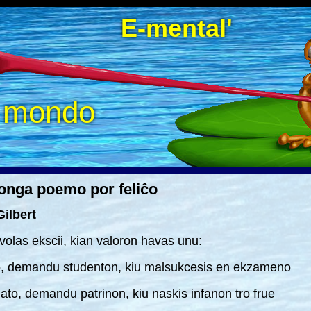
E-mental'
a mondo
onga poemo por feliĉo
ilbert
 volas ekscii, kian valoron havas unu:
o, demandu studenton, kiu malsukcesis en ekzameno
ato, demandu patrinon, kiu naskis infanon tro frue