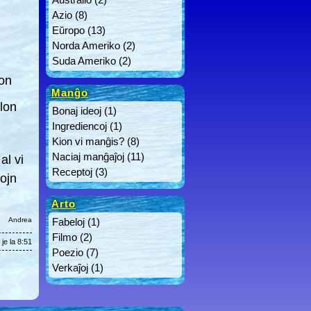
Azio
(8)
Eŭropo
(13)
tan
Norda Ameriko
(2)
Suda Ameriko
(2)
lon
Manĝo
lon
Bonaj ideoj
(1)
Ingrediencoj
(1)
Kion vi manĝis?
(8)
Naciaj manĝaĵoj
(11)
l vi
Receptoj
(3)
tojn
Arto
Andrea
Fabeloj
(1)
Filmo
(2)
je la 8:51
Poezio
(7)
Verkaĵoj
(1)