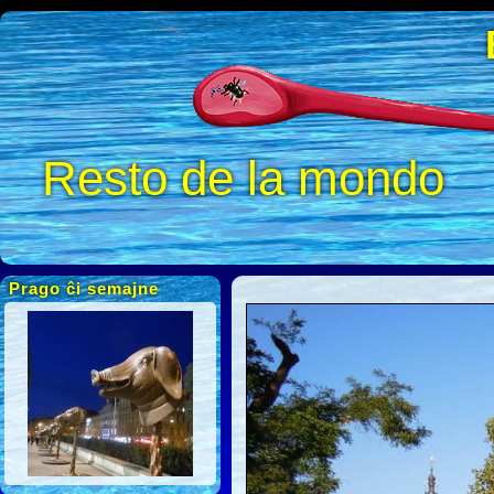
Resto de la mondo
Prago ĉi semajne