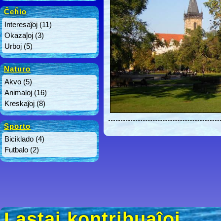
Ĉeĥio
Interesaĵoj
(11)
Okazaĵoj
(3)
Urboj
(5)
Naturo
Akvo
(5)
Animaloj
(16)
Kreskaĵoj
(8)
Sporto
Biciklado
(4)
Futbalo
(2)
Lastaj kontribuaĵoj