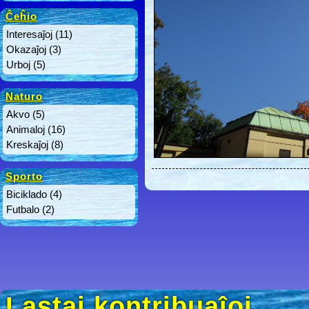
Ĉeĥio
Interesaĵoj
(11)
Okazaĵoj
(3)
Urboj
(5)
Naturo
Akvo
(5)
Animaloj
(16)
Kreskaĵoj
(8)
Sporto
Biciklado
(4)
Futbalo
(2)
Lastaj kontribuaĵoj