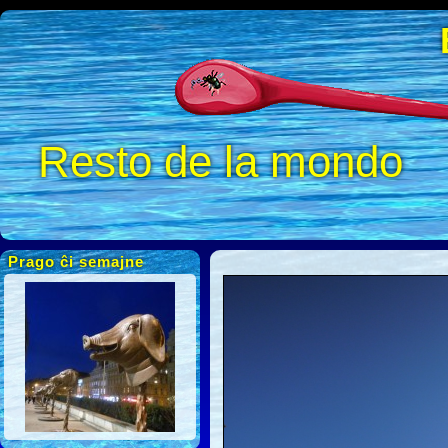
Resto de la mondo
Prago ĉi semajne