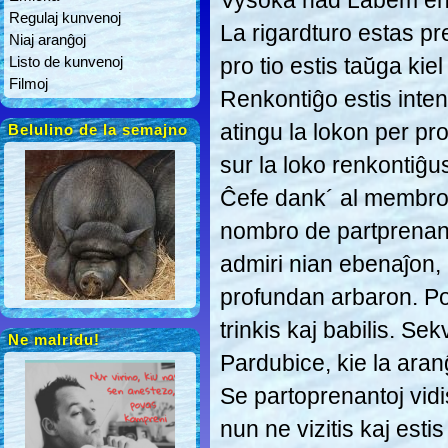
Vysoká nad Labem en 
Regulaj kunvenoj
La rigardturo estas p
Niaj aranĝoj
Listo de kunvenoj
pro tio estis taŭga kiel
Filmoj
Renkontiĝo estis intenc
atingu la lokon per prop
Belulino de la semajno
sur la loko renkontiĝu
Ĉefe dank´ al membroj
nombro de partprenantoj
admiri nian ebenaĵon,
profundan arbaron. Pos
trinkis kaj babilis. Sek
Ne malridu!
Pardubice, kie la aranĝ
Se partoprenantoj vidis
nun ne vizitis kaj esti