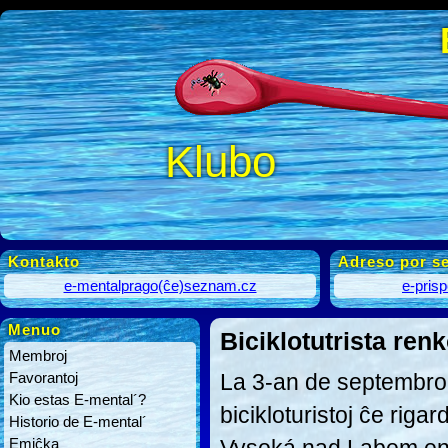
Klubo
Kontakto
Adreso por se
e-mentalprago(ĉe)seznam.cz
e-pris
Menuo
Biciklotutrista ren
Membroj
Favorantoj
La 3-an de septembro
Kio estas E-mental´?
bicikloturistoj ĉe riga
Historio de E-mental´
Emiĉka