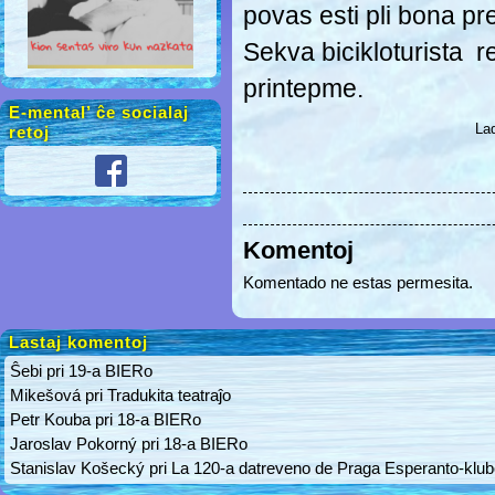
povas esti pli bona pr
Sekva bicikloturista 
printepme.
E-mental’ ĉe socialaj
Lad
retoj
Komentoj
Komentado ne estas permesita.
Lastaj komentoj
Ŝebi
pri
19-a BIERo
Mikešová
pri
Tradukita teatraĵo
Petr Kouba
pri
18-a BIERo
Jaroslav Pokorný
pri
18-a BIERo
Stanislav Košecký
pri
La 120-a datreveno de Praga Esperanto-klu