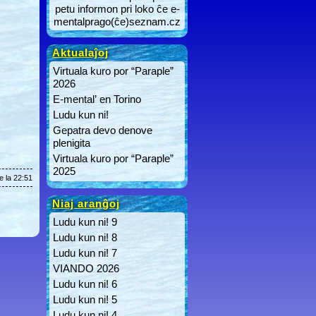
petu informon pri loko ĉe e-
mentalprago(ĉe)seznam.cz
Aktualaĵoj
Virtuala kuro por “Paraple”
2026
E-mental’ en Torino
Ludu kun ni!
Gepatra devo denove
plenigita
Virtuala kuro por “Paraple”
2025
e la 22:51
Niaj aranĝoj
Ludu kun ni! 9
Ludu kun ni! 8
Ludu kun ni! 7
VIANDO 2026
Ludu kun ni! 6
Ludu kun ni! 5
Ludu kun ni! 4