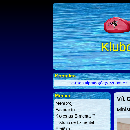
Klub
Kontakto
e-mentalprago(ĉe)seznam.cz
Menuo
Vít 
Membroj
Minis
Favorantoj
Kio estas E-mental´?
Historio de E-mental´
Emiĉka