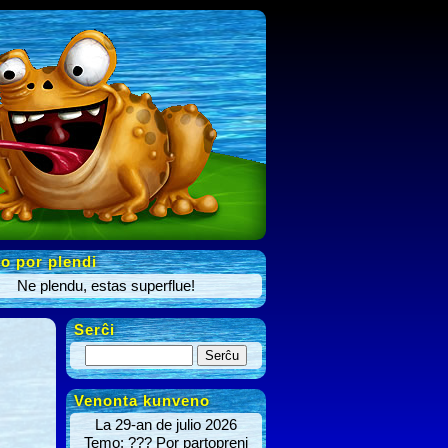
o por plendi
Ne plendu, estas superflue!
Serĉi
Venonta kunveno
La 29-an de julio 2026
Temo: ??? Por partopreni