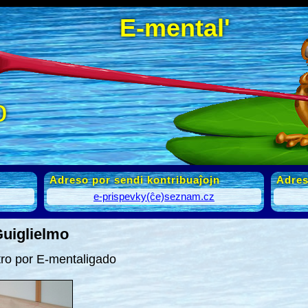
E-mental'
o
Adreso por sendi kontribuaĵojn
Adres
e-prispevky(ĉe)seznam.cz
Guiglielmo
tro por E-mentaligado