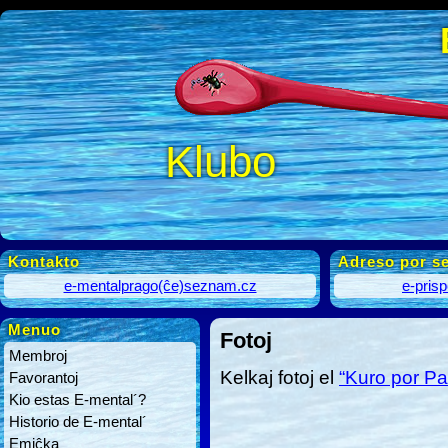
Klubo
Kontakto
Adreso por se
e-mentalprago(ĉe)seznam.cz
e-pris
Menuo
Fotoj
Membroj
Kelkaj fotoj el
“Kuro por Pa
Favorantoj
Kio estas E-mental´?
Historio de E-mental´
Emiĉka