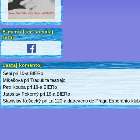
E-mental’ ĉe socialaj
retoj
Lastaj komentoj
Ŝebi
pri
19-a BIERo
Mikešová
pri
Tradukita teatraĵo
Petr Kouba
pri
18-a BIERo
Jaroslav Pokorný
pri
18-a BIERo
Stanislav Košecký
pri
La 120-a datreveno de Praga Esperanto-klu