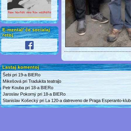
E-mental’ ĉe socialaj
retoj
Lastaj komentoj
Ŝebi
pri
19-a BIERo
Mikešová
pri
Tradukita teatraĵo
Petr Kouba
pri
18-a BIERo
Jaroslav Pokorný
pri
18-a BIERo
Stanislav Košecký
pri
La 120-a datreveno de Praga Esperanto-klu