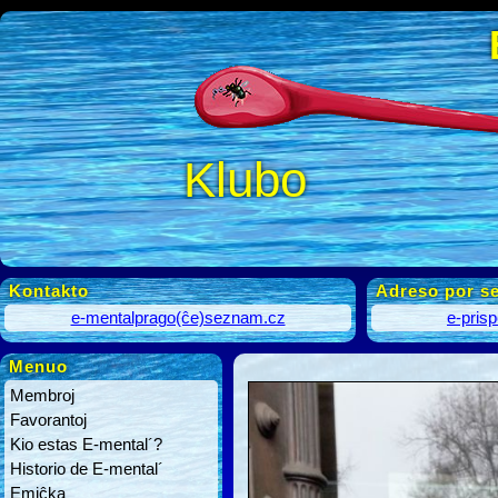
Klubo
Kontakto
Adreso por se
e-mentalprago(ĉe)seznam.cz
e-pris
Menuo
Membroj
Favorantoj
Kio estas E-mental´?
Historio de E-mental´
Emiĉka