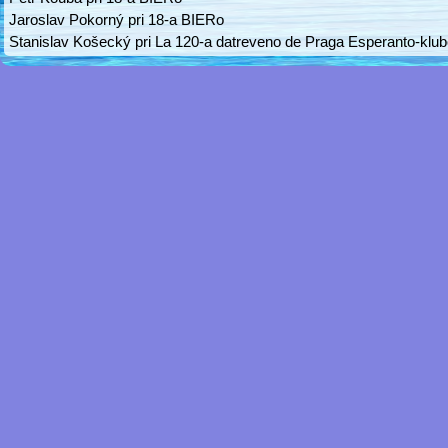
Jaroslav Pokorný
pri
18-a BIERo
Stanislav Košecký
pri
La 120-a datreveno de Praga Esperanto-klu