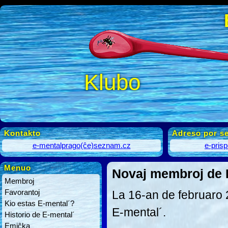
Klubo
Kontakto
Adreso por se
e-mentalprago(ĉe)seznam.cz
e-pris
Menuo
Novaj membroj de E
Membroj
Favorantoj
La 16-an de februaro 2
Kio estas E-mental´?
E-mental´.
Historio de E-mental´
Emiĉka