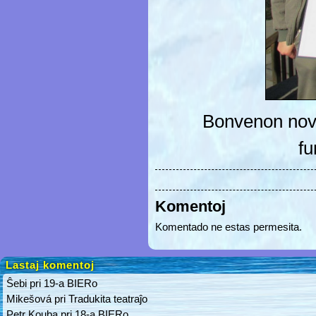
Bonvenon nova
fu
Komentoj
Komentado ne estas permesita.
Lastaj komentoj
Ŝebi
pri
19-a BIERo
Mikešová
pri
Tradukita teatraĵo
Petr Kouba
pri
18-a BIERo