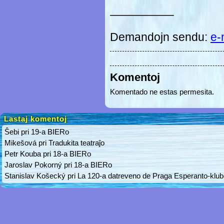
—————–
Demandojn sendu:
e-
Komentoj
Komentado ne estas permesita.
Lastaj komentoj
Ŝebi
pri
19-a BIERo
Mikešová
pri
Tradukita teatraĵo
Petr Kouba
pri
18-a BIERo
Jaroslav Pokorný
pri
18-a BIERo
Stanislav Košecký
pri
La 120-a datreveno de Praga Esperanto-klu