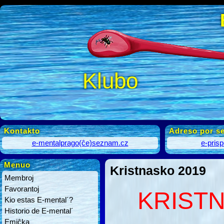
Klubo
Kontakto
Adreso por se
e-mentalprago(ĉe)seznam.cz
e-pris
Menuo
Kristnasko 2019
Membroj
Favorantoj
KRISTN
Kio estas E-mental´?
Historio de E-mental´
Emiĉka