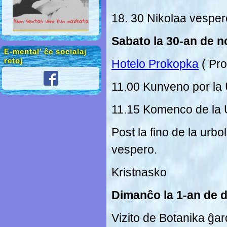
18. 30 Nikolaa vespero
Sabato la 30-an de 
E-mental’ ĉe socialaj
retoj
Hotelo Prokopka
( Pro
11.00 Kunveno por 
11.15 Komenco de l
Post la fino de la urb
vespero.
Kristnasko
Dimanĉo la 1-an de 
Vizito de Botanika ĝar