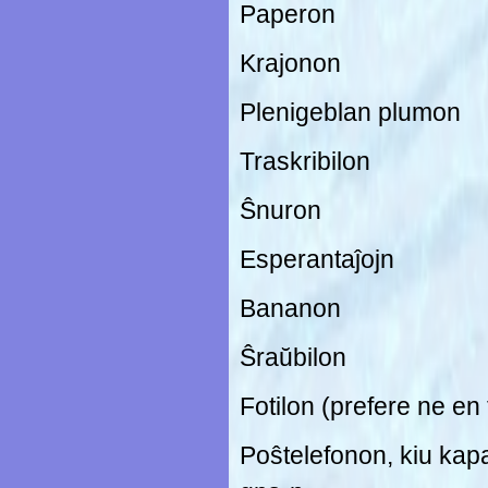
Paperon
Krajonon
Plenigeblan plumon
Traskribilon
Ŝnuron
Esperantaĵojn
Bananon
Ŝraŭbilon
Fotilon (prefere ne en 
Poŝtelefonon, kiu kapa