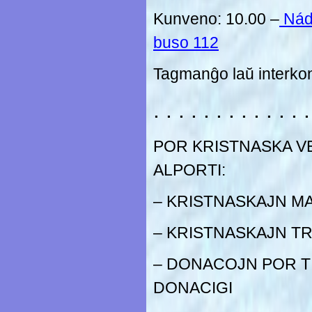
Kunveno: 10.00 –
Nádr
buso 112
Tagmanĝo laŭ interko
. . . . . . . . . . . . .
POR KRISTNASKA 
ALPORTI:
– KRISTNASKAJN M
– KRISTNASKAJN T
– DONACOJN POR TI
DONACIGI