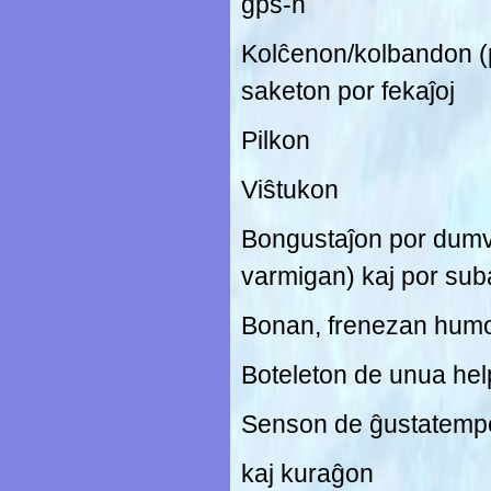
gps-n
Kolĉenon/kolbandon (p
saketon por fekaĵoj
Pilkon
Viŝtukon
Bongustaĵon por dumvo
varmigan) kaj por sub
Bonan, frenezan hum
Boteleton de unua hel
Senson de ĝustatemp
kaj kuraĝon