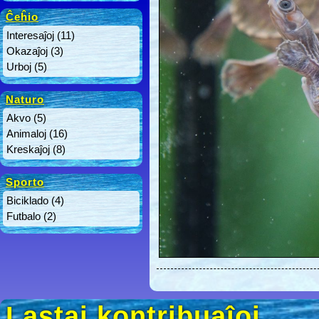
Ĉeĥio
Interesaĵoj
(11)
Okazaĵoj
(3)
Urboj
(5)
Naturo
Akvo
(5)
Animaloj
(16)
Kreskaĵoj
(8)
Sporto
Biciklado
(4)
Futbalo
(2)
Lastaj kontribuaĵoj