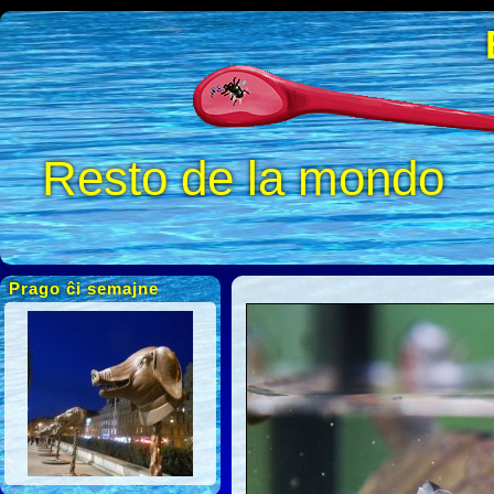
Resto de la mondo
Prago ĉi semajne