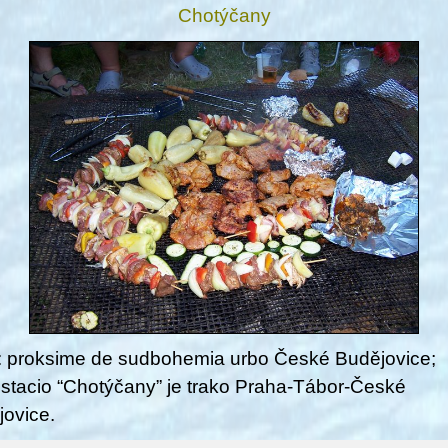
Chotýčany
: proksime de sudbohemia urbo České Budějovice;
jstacio “Chotýčany” je trako Praha-Tábor-České
ovice.