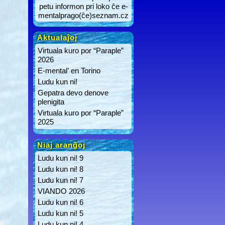
petu informon pri loko ĉe e-
mentalprago(ĉe)seznam.cz
Aktualaĵoj
Virtuala kuro por “Paraple”
2026
E-mental’ en Torino
Ludu kun ni!
Gepatra devo denove
plenigita
Virtuala kuro por “Paraple”
2025
Niaj aranĝoj
Ludu kun ni! 9
Ludu kun ni! 8
Ludu kun ni! 7
VIANDO 2026
Ludu kun ni! 6
Ludu kun ni! 5
Ludu kun ni! 4