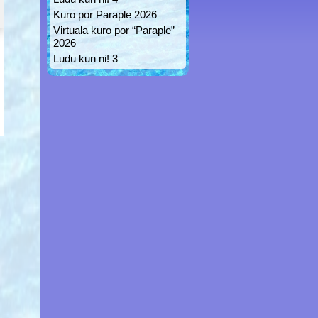
Kuro por Paraple 2026
Virtuala kuro por “Paraple”
2026
Ludu kun ni! 3