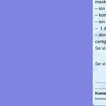
mask
– io
– kon
– ion
– 1 
– dor
certi
Se vi
Se vi
Kome
Komentad