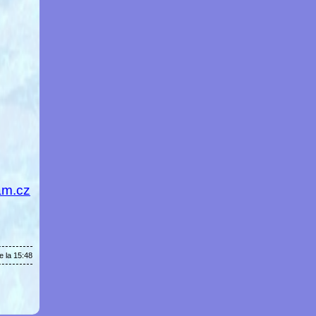
am.cz
e la 15:48