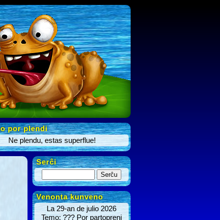
o por plendi
Ne plendu, estas superflue!
Serĉi
Venonta kunveno
La 29-an de julio 2026
Temo: ??? Por partopreni