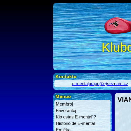
Klub
Kontakto
e-mentalprago(ĉe)seznam.cz
Menuo
VIA
Membroj
Favorantoj
Kio estas E-mental´?
Historio de E-mental´
Emiĉka