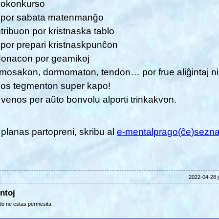
okonkurso
n por sabata matenmanĝo
tribuon por kristnaska tablo
 por prepari kristnaskpunĉon
donacon por geamikoj
mosakon, dormomaton, tendon… por frue aliĝintaj ni
gos tegmenton super kapo!
 venos per aŭto bonvolu alporti trinkakvon.
 planas partopreni, skribu al
e-mentalprago(ĉe)sezn
2022-04-28 j
ntoj
o ne estas permesita.