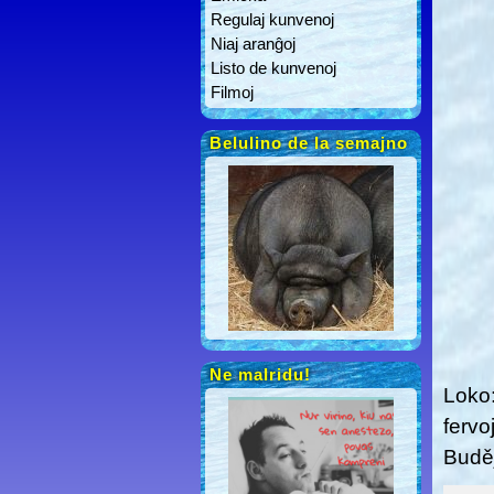
Regulaj kunvenoj
Niaj aranĝoj
Listo de kunvenoj
Filmoj
Belulino de la semajno
Ne malridu!
Loko
fervo
Buděj