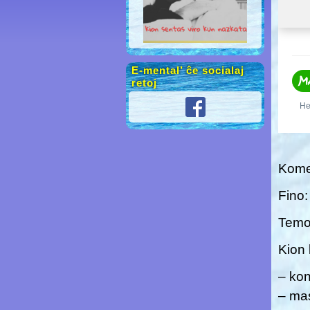
E-mental’ ĉe socialaj
retoj
Komen
Fino:
Temo
Kion 
– kon
– mas