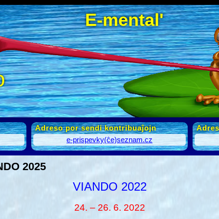
E-mental'
o
Adreso por sendi kontribuaĵojn
Adres
e-prispevky(ĉe)seznam.cz
NDO 2025
VIANDO 2022
24. – 26. 6. 2022