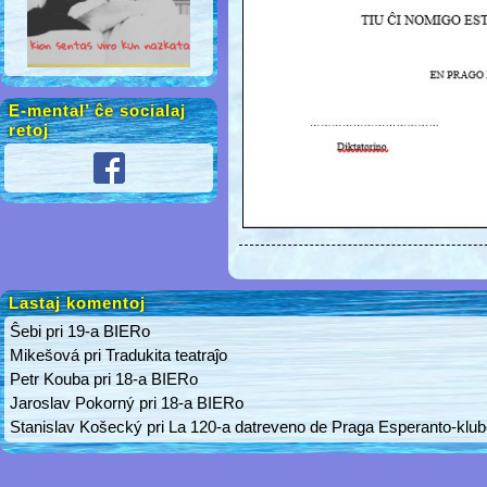
E-mental’ ĉe socialaj
retoj
Lastaj komentoj
Ŝebi
pri
19-a BIERo
Mikešová
pri
Tradukita teatraĵo
Petr Kouba
pri
18-a BIERo
Jaroslav Pokorný
pri
18-a BIERo
Stanislav Košecký
pri
La 120-a datreveno de Praga Esperanto-klu