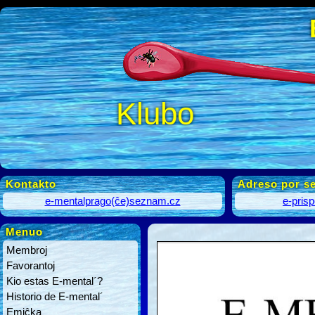
Klubo
Kontakto
Adreso por se
e-mentalprago(ĉe)seznam.cz
e-pris
Menuo
Membroj
Favorantoj
Kio estas E-mental´?
Historio de E-mental´
Emiĉka