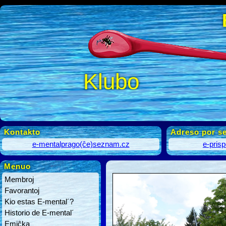
Klubo
Kontakto
Adreso por se
e-mentalprago(ĉe)seznam.cz
e-pris
Menuo
Membroj
Favorantoj
Kio estas E-mental´?
Historio de E-mental´
Emiĉka