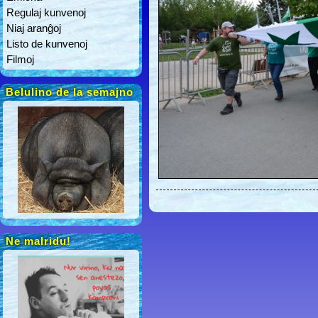
Regulaj kunvenoj
Niaj aranĝoj
Listo de kunvenoj
Filmoj
Belulino de la semajno
Ne malridu!