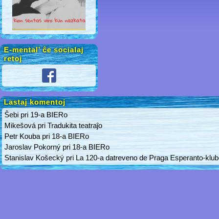
E-mental’ ĉe socialaj
retoj
Lastaj komentoj
Ŝebi
pri
19-a BIERo
Mikešová
pri
Tradukita teatraĵo
Petr Kouba
pri
18-a BIERo
Jaroslav Pokorný
pri
18-a BIERo
Stanislav Košecký
pri
La 120-a datreveno de Praga Esperanto-klu