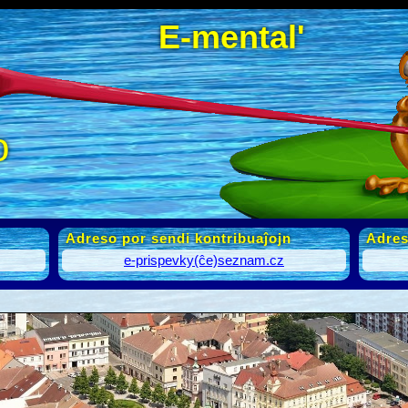
E-mental'
o
Adreso por sendi kontribuaĵojn
Adres
e-prispevky(ĉe)seznam.cz