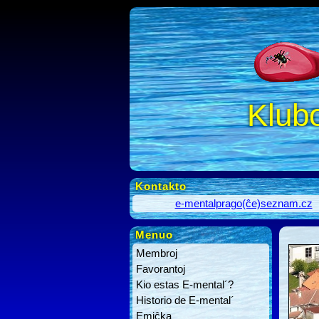
Klub
Kontakto
e-mentalprago(ĉe)seznam.cz
Menuo
Membroj
Favorantoj
Kio estas E-mental´?
Historio de E-mental´
Emiĉka