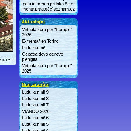
petu informon pri loko ĉe e-
mentalprago(ĉe)seznam.cz
Aktualaĵoj
Virtuala kuro por “Paraple”
2026
E-mental’ en Torino
Ludu kun ni!
Gepatra devo denove
plenigita
e la 17:10
Virtuala kuro por “Paraple”
2025
Niaj aranĝoj
Ludu kun ni! 9
Ludu kun ni! 8
Ludu kun ni! 7
VIANDO 2026
Ludu kun ni! 6
Ludu kun ni! 5
Ludu kun ni! 4