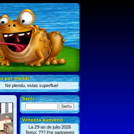
o por plendi
Ne plendu, estas superflue!
Serĉi
Venonta kunveno
La 29-an de julio 2026
Temo: ??? Por partopreni