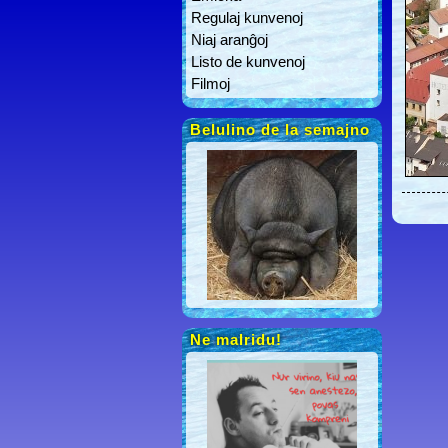
Regulaj kunvenoj
Niaj aranĝoj
Listo de kunvenoj
Filmoj
Belulino de la semajno
Ne malridu!