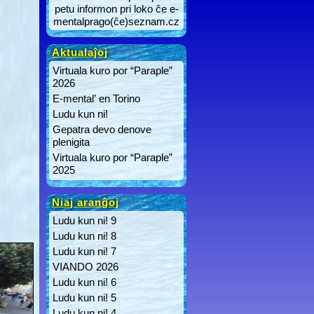
petu informon pri loko ĉe e-
mentalprago(ĉe)seznam.cz
Aktualaĵoj
Virtuala kuro por “Paraple”
2026
E-mental’ en Torino
Ludu kun ni!
Gepatra devo denove
plenigita
Virtuala kuro por “Paraple”
2025
Niaj aranĝoj
Ludu kun ni! 9
Ludu kun ni! 8
Ludu kun ni! 7
VIANDO 2026
Ludu kun ni! 6
Ludu kun ni! 5
Ludu kun ni! 4