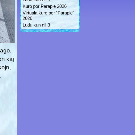
Kuro por Paraple 2026
Virtuala kuro por “Paraple”
2026
Ludu kun ni! 3
rago,
on kaj
kojn,
.