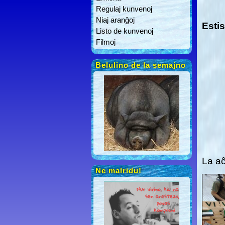
Regulaj kunvenoj
Niaj aranĝoj
Estis
Listo de kunvenoj
Filmoj
Belulino de la semajno
La aĉ
Ne malridu!