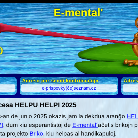
E-mental'
o
Adreso por sendi kontribuaĵojn
Adres
e-prispevky(ĉe)seznam.cz
cesa HELPU HELPI 2025
-an de junio 2025 okazis jam la dekdua aranĝo
HE
I
, dum kiu esperantistoj de
E-mental´
aĉetis brikojn p
ata projekto
Briko
, kiu helpas al handikapuloj.