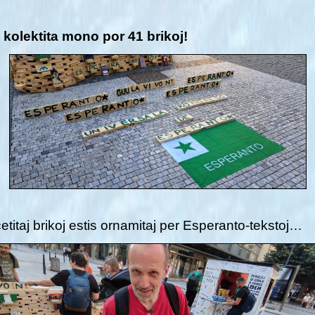
 kolektita mono por 41 brikoj!
etitaj brikoj estis ornamitaj per Esperanto-tekstoj…