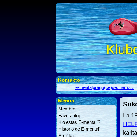
Klub
Kontakto
e-mentalprago(ĉe)seznam.cz
Menuo
Suk
Membroj
La 18
Favorantoj
Kio estas E-mental´?
HELP
Historio de E-mental´
karit
Emiĉka