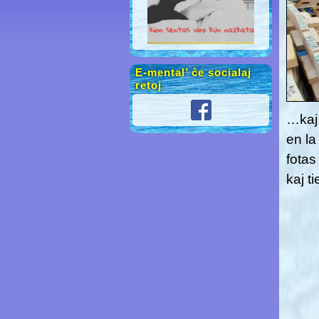
E-mental’ ĉe socialaj
retoj
…kaj 
en la
fotas
kaj t