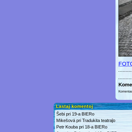
FOT
Kome
Komentad
Lastaj komentoj
Ŝebi
pri
19-a BIERo
Mikešová
pri
Tradukita teatraĵo
Petr Kouba
pri
18-a BIERo