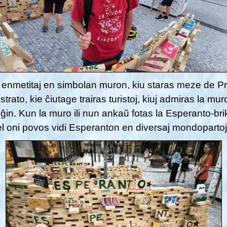
enmetitaj en simbolan muron, kiu staras meze de P
 strato, kie ĉiutage trairas turistoj, kiuj admiras la mur
 ĝin. Kun la muro ili nun ankaŭ fotas la Esperanto-bri
iel oni povos vidi Esperanton en diversaj mondopartoj