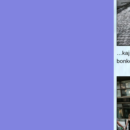
…kaj 
bonko