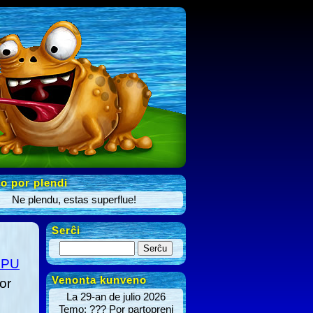
o por plendi
Ne plendu, estas superflue!
Serĉi
LPU
Venonta kunveno
or
La 29-an de julio 2026
Temo: ??? Por partopreni