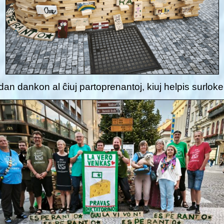
an dankon al ĉiuj partoprenantoj, kiuj helpis surlo