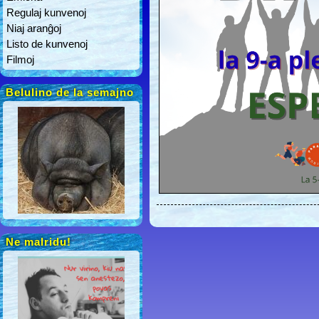
Regulaj kunvenoj
Niaj aranĝoj
Listo de kunvenoj
Filmoj
Belulino de la semajno
Ne malridu!