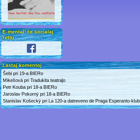
E-mental’ ĉe socialaj
retoj
Lastaj komentoj
Ŝebi
pri
19-a BIERo
Mikešová
pri
Tradukita teatraĵo
Petr Kouba
pri
18-a BIERo
Jaroslav Pokorný
pri
18-a BIERo
Stanislav Košecký
pri
La 120-a datreveno de Praga Esperanto-klu