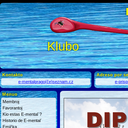
Klubo
Kontakto
Adreso por se
e-mentalprago(ĉe)seznam.cz
e-pris
Menuo
Membroj
Favorantoj
Kio estas E-mental´?
Historio de E-mental´
Emiĉka