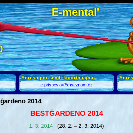
E-mental'
o
Adreso por sendi kontribuaĵojn
Adres
e-prispevky(ĉe)seznam.cz
tĝardeno 2014
BESTĜARDENO 2014
1. 3. 2014
(28. 2. – 2. 3. 2014)