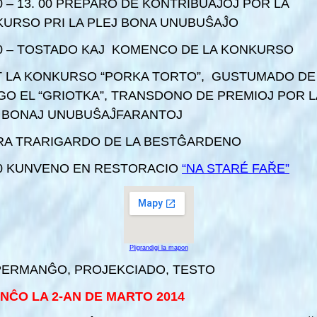
30 – 13. 00 PREPARO DE KONTRIBUAĴOJ POR LA
URSO PRI LA PLEJ BONA UNUBUŜAĴO
00 – TOSTADO KAJ KOMENCO DE LA KONKURSO
 LA KONKURSO “PORKA TORTO”, GUSTUMADO DE
O EL “GRIOTKA”, TRANSDONO DE PREMIOJ POR L
 BONAJ UNUBUŜAĴFARANTOJ
RA TRARIGARDO DE LA BESTĜARDENO
00 KUNVENO EN RESTORACIO
“NA STARÉ FAŘE”
Pligrandigi la mapon
ERMANĜO, PROJEKCIADO, TESTO
NĈO LA 2-AN DE MARTO 2014