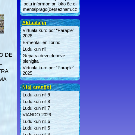
petu informon pri loko ĉe e-
mentalprago(ĉe)seznam.cz
Aktualaĵoj
Virtuala kuro por “Paraple”
2026
E-mental’ en Torino
Ludu kun ni!
O DE
Gepatra devo denove
plenigita
L
Virtuala kuro por “Paraple”
TRA
2025
MA
Niaj aranĝoj
Ludu kun ni! 9
Ludu kun ni! 8
Ludu kun ni! 7
VIANDO 2026
Ludu kun ni! 6
Ludu kun ni! 5
Ludu kun ni! 4