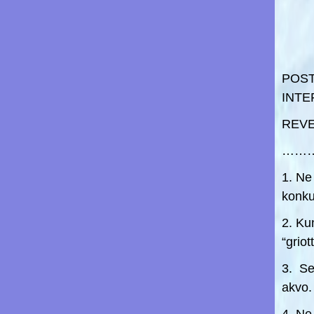
POS
INT
REVE
……
1. Ne
konku
2. Ku
“griot
3. Se
akvo.
4. Ne