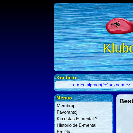
Klub
Kontakto
e-mentalprago(ĉe)seznam.cz
Menuo
Bes
Membroj
Favorantoj
Kio estas E-mental´?
Historio de E-mental´
Emiĉka