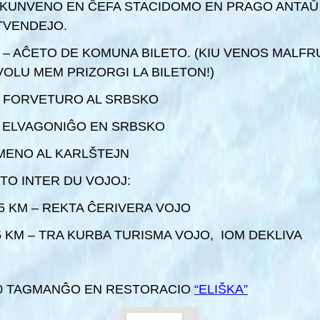
0 KUNVENO EN ĈEFA STACIDOMO EN PRAGO ANTAŬ
TVENDEJO.
0 – AĈETO DE KOMUNA BILETO. (KIU VENOS MALFR
OLU MEM PRIZORGI LA BILETON!)
0 FORVETURO AL SRBSKO
4 ELVAGONIĜO EN SRBSKO
ENO AL KARLŠTEJN
TO INTER DU VOJOJ:
, 5 KM – REKTA ĈERIVERA VOJO
,5 KM – TRA KURBA TURISMA VOJO, IOM DEKLIVA
30 TAGMANĜO EN RESTORACIO
“ELIŠKA”