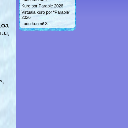
Kuro por Paraple 2026
Virtuala kuro por “Paraple”
2026
Ludu kun ni! 3
OJ,
IUJ,
A,