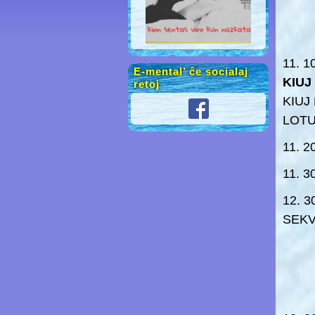
11. 
E-mental’ ĉe socialaj
KIUJ
retoj
KIUJ
LOT
11. 
11. 
12. 
SEKV