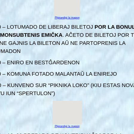
Pligrandigi la mapon
10 – LOTUMADO DE LIBERAJ BILETOJ
POR LA BONUL
 MONSUBTENIS EMIČKA
.
AĈETO DE BILETOJ POR T
 NE GAJNIS LA BILETON AŬ NE PARTOPRENIS LA
UMADON
20 – ENIRO EN BESTĜARDENON
30 – KOMUNA FOTADO MALANTAŬ LA ENIREJO
30 – KUNVENO SUR “PIKNIKA LOKO” (KIU ESTAS NOV
U IUN “SPERTULON”)
Pligrandigi la mapon