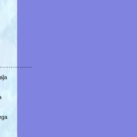
…………….
aĵa
a
ega