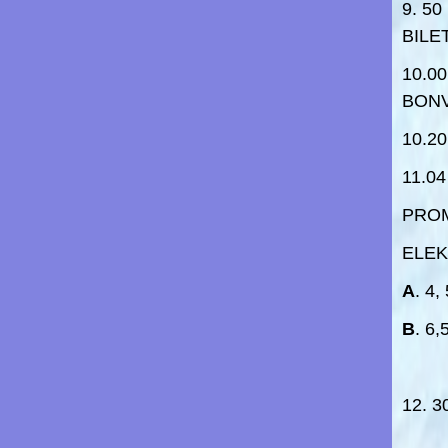
9. 5
BILE
10.0
BONV
10.2
11.0
PROM
ELEK
A
. 4
B
. 6
12. 