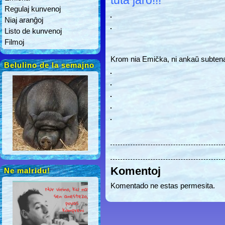
tuta jaro!!!
Regulaj kunvenoj
Niaj aranĝoj
Listo de kunvenoj
Filmoj
Krom nia Emička, ni ankaŭ subten
Belulino de la semajno
Komentoj
Ne malridu!
Komentado ne estas permesita.