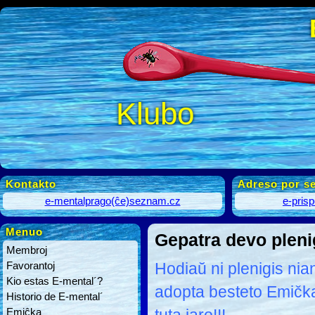
Klubo
Kontakto
Adreso por se
e-mentalprago(ĉe)seznam.cz
e-pris
Menuo
Gepatra devo plenig
Membroj
Favorantoj
Hodiaŭ ni plenigis nia
Kio estas E-mental´?
adopta besteto Emičk
Historio de E-mental´
Emiĉka