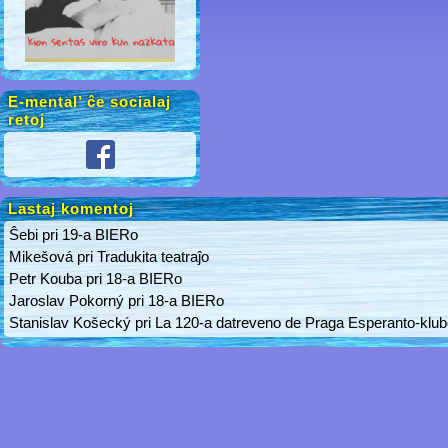
E-mental’ ĉe socialaj
retoj
Lastaj komentoj
Ŝebi
pri
19-a BIERo
Mikešová
pri
Tradukita teatraĵo
Petr Kouba
pri
18-a BIERo
Jaroslav Pokorný
pri
18-a BIERo
Stanislav Košecký
pri
La 120-a datreveno de Praga Esperanto-klu