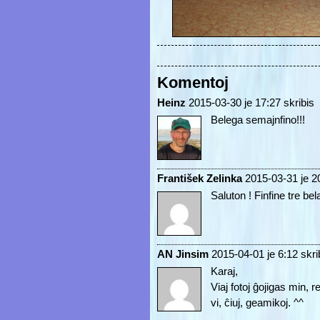
Komentoj
Heinz
2015-03-30 je 17:27 skribis
Belega semajnfino!!!
František Zelinka
2015-03-31 je 20
Saluton ! Finfine tre bela
AN Jinsim
2015-04-01 je 6:12 skri
Karaj,
Viaj fotoj ĝojigas min,
vi, ĉiuj, geamikoj. ^^