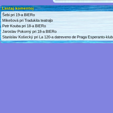
Lastaj komentoj
Ŝebi
pri
19-a BIERo
Mikešová
pri
Tradukita teatraĵo
Petr Kouba
pri
18-a BIERo
Jaroslav Pokorný
pri
18-a BIERo
Stanislav Košecký
pri
La 120-a datreveno de Praga Esperanto-klu