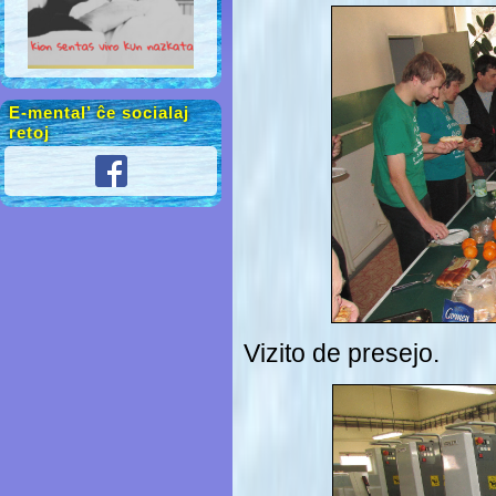
E-mental’ ĉe socialaj
retoj
Vizito de presejo.