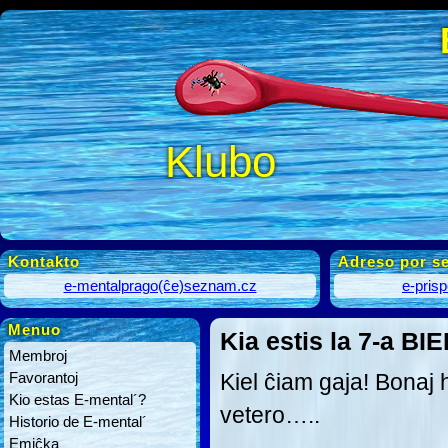
Klubo
Kontakto
Adreso por se
e-mentalprago(ĉe)seznam.cz
e-pris
Menuo
Kia estis la 7-a BI
Membroj
Favorantoj
Kiel ĉiam gaja! Bonaj 
Kio estas E-mental´?
vetero…..
Historio de E-mental´
Emiĉka