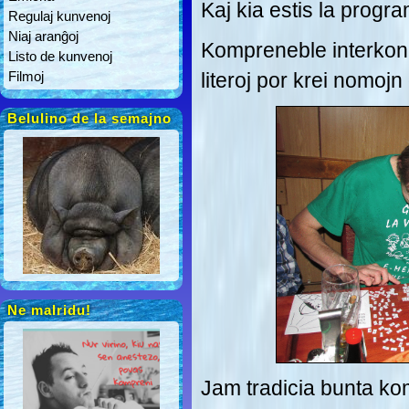
Kaj kia estis la progr
Regulaj kunvenoj
Niaj aranĝoj
Kompreneble interkona
Listo de kunvenoj
Filmoj
literoj por krei nomojn
Belulino de la semajno
Ne malridu!
Jam tradicia bunta 