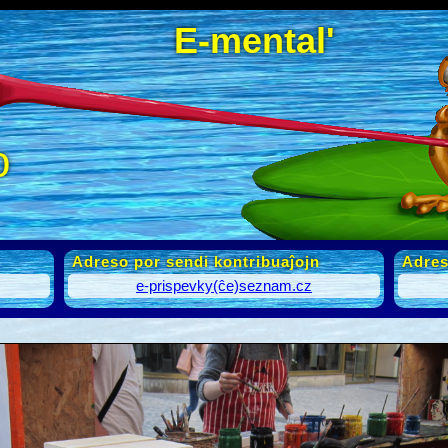
E-mental'
o
Adreso por sendi kontribuaĵojn
Adres
e-prispevky(ĉe)seznam.cz