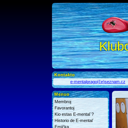
Klub
Kontakto
e-mentalprago(ĉe)seznam.cz
Menuo
Membroj
Favorantoj
Kio estas E-mental´?
Historio de E-mental´
Emiĉka