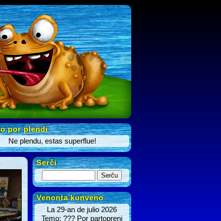
o por plendi
Ne plendu, estas superflue!
Serĉi
Venonta kunveno
La 29-an de julio 2026
Temo: ??? Por partopreni