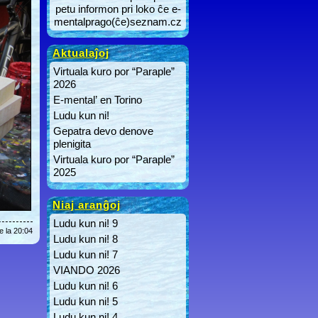
petu informon pri loko ĉe e-
mentalprago(ĉe)seznam.cz
Aktualaĵoj
Virtuala kuro por “Paraple”
2026
E-mental’ en Torino
Ludu kun ni!
Gepatra devo denove
plenigita
Virtuala kuro por “Paraple”
2025
Niaj aranĝoj
Ludu kun ni! 9
e la 20:04
Ludu kun ni! 8
Ludu kun ni! 7
VIANDO 2026
Ludu kun ni! 6
Ludu kun ni! 5
Ludu kun ni! 4