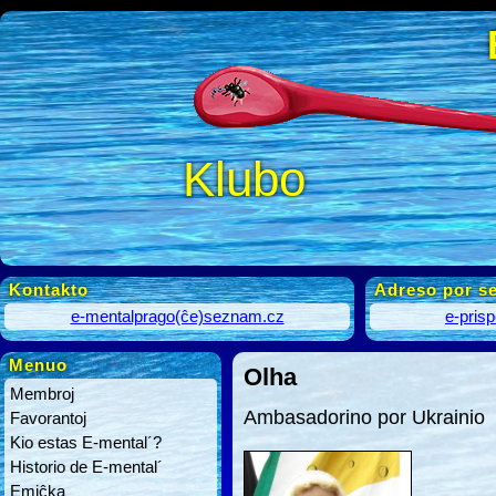
Klubo
Kontakto
Adreso por se
e-mentalprago(ĉe)seznam.cz
e-pris
Menuo
Olha
Membroj
Ambasadorino por Ukrainio
Favorantoj
Kio estas E-mental´?
Historio de E-mental´
Emiĉka