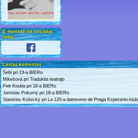
E-mental’ ĉe socialaj
retoj
Lastaj komentoj
Ŝebi
pri
19-a BIERo
Mikešová
pri
Tradukita teatraĵo
Petr Kouba
pri
18-a BIERo
Jaroslav Pokorný
pri
18-a BIERo
Stanislav Košecký
pri
La 120-a datreveno de Praga Esperanto-klu