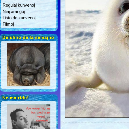
Regulaj kunvenoj
Niaj aranĝoj
Listo de kunvenoj
Filmoj
Belulino de la semajno
Ne malridu!