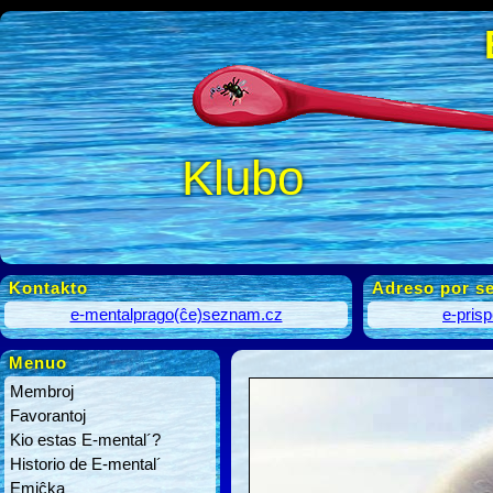
Klubo
Kontakto
Adreso por se
e-mentalprago(ĉe)seznam.cz
e-pris
Menuo
Membroj
Favorantoj
Kio estas E-mental´?
Historio de E-mental´
Emiĉka