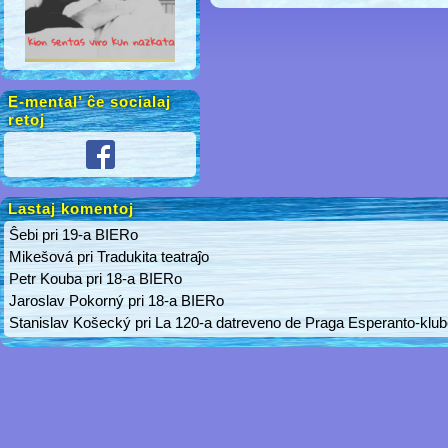
E-mental’ ĉe socialaj
retoj
Lastaj komentoj
Ŝebi
pri
19-a BIERo
Mikešová
pri
Tradukita teatraĵo
Petr Kouba
pri
18-a BIERo
Jaroslav Pokorný
pri
18-a BIERo
Stanislav Košecký
pri
La 120-a datreveno de Praga Esperanto-klu