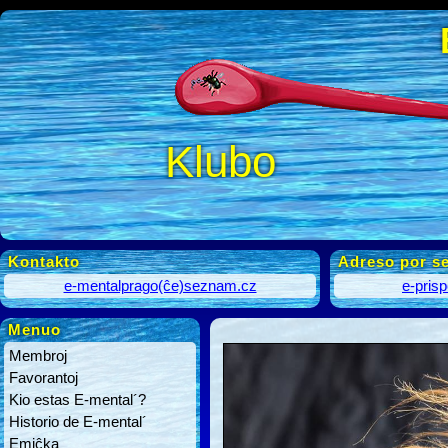
Klubo
Kontakto
Adreso por se
e-mentalprago(ĉe)seznam.cz
e-pris
Menuo
Membroj
Favorantoj
Kio estas E-mental´?
Historio de E-mental´
Emiĉka