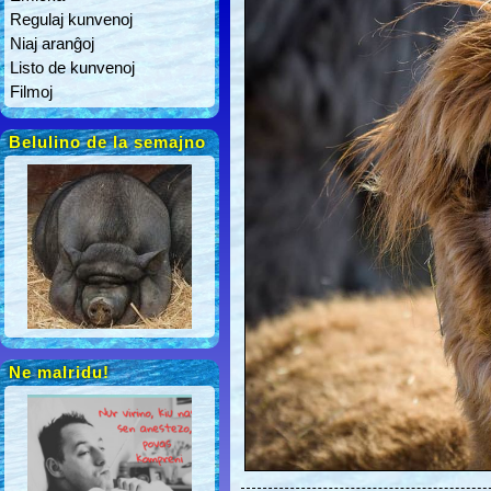
Regulaj kunvenoj
Niaj aranĝoj
Listo de kunvenoj
Filmoj
Belulino de la semajno
Ne malridu!