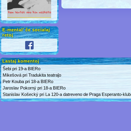
E-mental’ ĉe socialaj
retoj
Lastaj komentoj
Ŝebi
pri
19-a BIERo
Mikešová
pri
Tradukita teatraĵo
Petr Kouba
pri
18-a BIERo
Jaroslav Pokorný
pri
18-a BIERo
Stanislav Košecký
pri
La 120-a datreveno de Praga Esperanto-klu