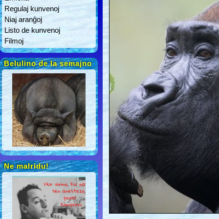
Regulaj kunvenoj
Niaj aranĝoj
Listo de kunvenoj
Filmoj
Belulino de la semajno
Ne malridu!