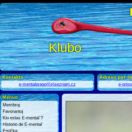
Klubo
Kontakto
Adreso por se
e-mentalprago(ĉe)seznam.cz
e-pris
Menuo
Membroj
Favorantoj
Kio estas E-mental´?
Historio de E-mental´
Emiĉka