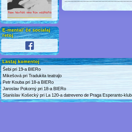
E-mental’ ĉe socialaj
retoj
Lastaj komentoj
Ŝebi
pri
19-a BIERo
Mikešová
pri
Tradukita teatraĵo
Petr Kouba
pri
18-a BIERo
Jaroslav Pokorný
pri
18-a BIERo
Stanislav Košecký
pri
La 120-a datreveno de Praga Esperanto-klu