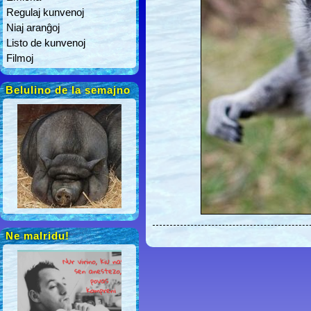
Regulaj kunvenoj
Niaj aranĝoj
Listo de kunvenoj
Filmoj
Belulino de la semajno
Ne malridu!