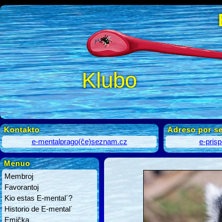
Klubo
Kontakto
Adreso por se
e-mentalprago(ĉe)seznam.cz
e-pris
Menuo
Membroj
Favorantoj
Kio estas E-mental´?
Historio de E-mental´
Emiĉka