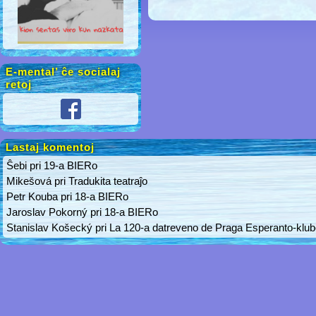
E-mental’ ĉe socialaj
retoj
Lastaj komentoj
Ŝebi
pri
19-a BIERo
Mikešová
pri
Tradukita teatraĵo
Petr Kouba
pri
18-a BIERo
Jaroslav Pokorný
pri
18-a BIERo
Stanislav Košecký
pri
La 120-a datreveno de Praga Esperanto-klu