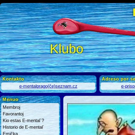
Klubo
Kontakto
Adreso por se
e-mentalprago(ĉe)seznam.cz
e-pris
Menuo
Membroj
Favorantoj
Kio estas E-mental´?
Historio de E-mental´
Emiĉka