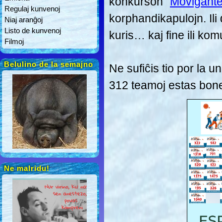
konkurson “
Moviĝante
Regulaj kunvenoj
korphandikapulojn. Ili d
Niaj aranĝoj
Listo de kunvenoj
kuris… kaj fine ili ko
Filmoj
Belulino de la semajno
Ne sufiĉis tio por la u
312 teamoj estas bon
Ne malridu!