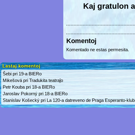
Kaj gratulon a
Komentoj
Komentado ne estas permesita.
Lastaj komentoj
Ŝebi
pri
19-a BIERo
Mikešová
pri
Tradukita teatraĵo
Petr Kouba
pri
18-a BIERo
Jaroslav Pokorný
pri
18-a BIERo
Stanislav Košecký
pri
La 120-a datreveno de Praga Esperanto-klu