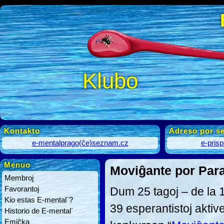
Klubo
Kontakto
Adreso por se
e-mentalprago(ĉe)seznam.cz
e-pris
Menuo
Moviĝante por Para
Membroj
Favorantoj
Dum 25 tagoj – de la 
Kio estas E-mental´?
39 esperantistoj aktiv
Historio de E-mental´
Emiĉka