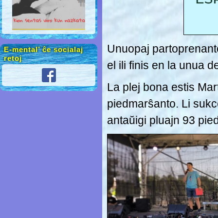
Unuopaj partoprenantoj
E-mental’ ĉe socialaj
retoj
el ili finis en la unua d
La plej bona estis Mar
piedmarŝanto. Li sukc
antaŭigi pluajn 93 pie