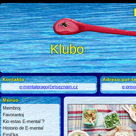
Klubo
Kontakto
Adreso por se
e-mentalprago(ĉe)seznam.cz
e-pris
Menuo
Membroj
Favorantoj
Kio estas E-mental´?
Historio de E-mental´
Emiĉka