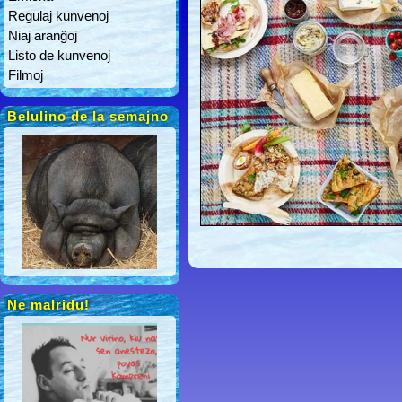
Regulaj kunvenoj
Niaj aranĝoj
Listo de kunvenoj
Filmoj
Belulino de la semajno
Ne malridu!