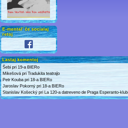
E-mental’ ĉe socialaj
retoj
Lastaj komentoj
Ŝebi
pri
19-a BIERo
Mikešová
pri
Tradukita teatraĵo
Petr Kouba
pri
18-a BIERo
Jaroslav Pokorný
pri
18-a BIERo
Stanislav Košecký
pri
La 120-a datreveno de Praga Esperanto-klu