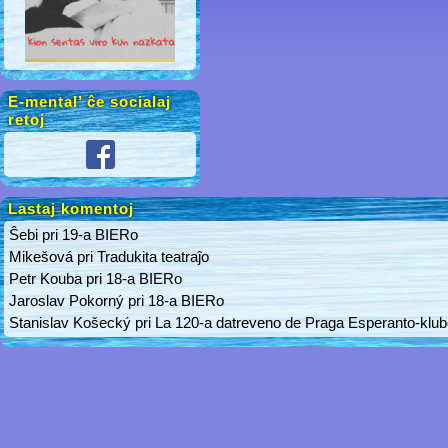
E-mental’ ĉe socialaj
retoj
Lastaj komentoj
Ŝebi
pri
19-a BIERo
Mikešová
pri
Tradukita teatraĵo
Petr Kouba
pri
18-a BIERo
Jaroslav Pokorný
pri
18-a BIERo
Stanislav Košecký
pri
La 120-a datreveno de Praga Esperanto-klu