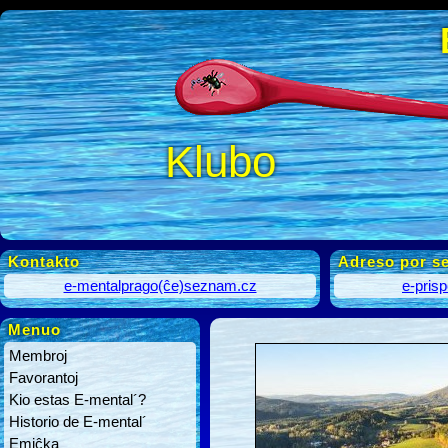
Klubo
Kontakto
Adreso por se
e-mentalprago(ĉe)seznam.cz
e-pris
Menuo
Membroj
Favorantoj
Kio estas E-mental´?
Historio de E-mental´
Emiĉka