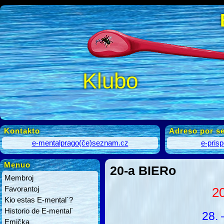
Klubo
Kontakto
Adreso por se
e-mentalprago(ĉe)seznam.cz
e-pris
Menuo
20-a BIERo
Membroj
Favorantoj
2
Kio estas E-mental´?
Historio de E-mental´
28. 
Emiĉka