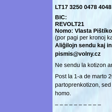
LT17 3250 0478 4048
BIC:
REVOLT21
Nomo: Vlasta Piš
t
ík
(por pagi per kronoj k
Aliĝilojn sendu kaj i
pismis@volny.cz
Ne sendu la kotizon an
Post la 1-a de marto 
partoprenkotizon, sed v
homo.
– – – – – – – – – –