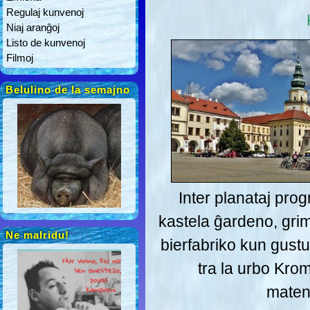
Regulaj kunvenoj
Niaj aranĝoj
Listo de kunvenoj
Filmoj
Belulino de la semajno
Inter planataj pro
kastela ĝardeno, grim
Ne malridu!
bierfabriko kun gust
tra la urbo Krom
mate