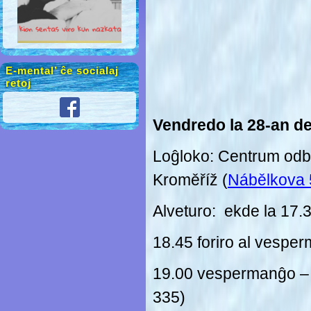
E-mental’ ĉe socialaj
retoj
Vendredo la 28-an d
Loĝloko: Centrum odb
Kroměříž (
Nábělkova 
Alveturo: ekde la 17.
18.45 foriro al vespe
19.00 vespermanĝo – 
335)