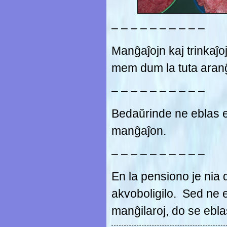
– – – – – – – – – –
Manĝaĵojn kaj trinkaĵo
mem dum la tuta aranĝ
– – – – – – – – – –
Bedaŭrinde ne eblas e
manĝaĵon.
– – – – – – – – – –
En la pensiono je nia 
akvoboligilo. Sed ne es
manĝilaroj, do se ebla