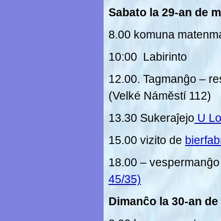
Sabato la 29-an de m
8.00 komuna matenm
10:00 Labirinto
12.00. Tagmanĝo – res
(Velké Náměstí 112)
13.30 Sukeraĵejo
U Lo
15.00 vizito de
bierfab
18.00 – vespermanĝo 
45/35)
Dimanĉo la 30-an de