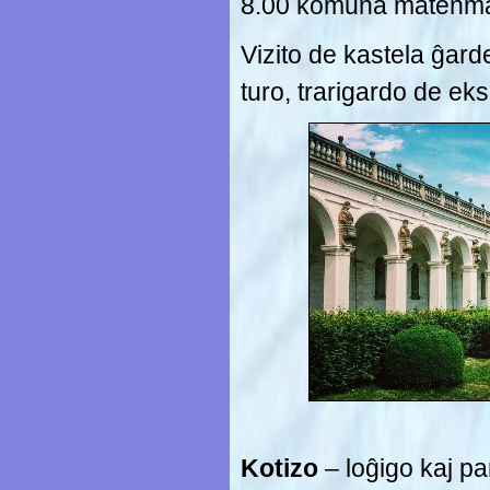
8.00 komuna matenm
Vizito de kastela ĝard
turo, trarigardo de ek
Kotizo
– loĝigo kaj p