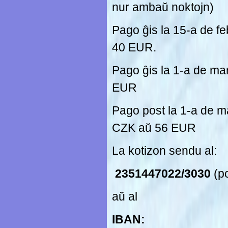
nur ambaŭ noktojn)
Pago ĝis la 15-a de f
40 EUR.
Pago ĝis la 1-a de ma
EUR
Pago post la 1-a de m
CZK aŭ 56 EUR
La kotizon sendu al:
(p
2351447022/3030
aŭ al
IBAN: