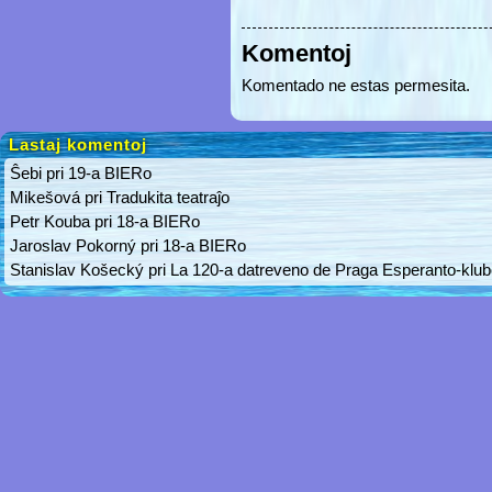
Komentoj
Komentado ne estas permesita.
Lastaj komentoj
Ŝebi
pri
19-a BIERo
Mikešová
pri
Tradukita teatraĵo
Petr Kouba
pri
18-a BIERo
Jaroslav Pokorný
pri
18-a BIERo
Stanislav Košecký
pri
La 120-a datreveno de Praga Esperanto-klu