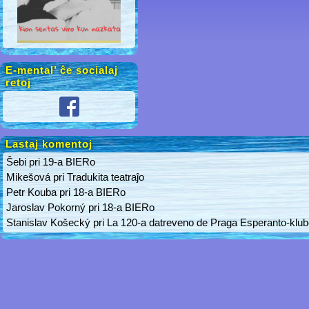
E-mental’ ĉe socialaj
retoj
Lastaj komentoj
Ŝebi
pri
19-a BIERo
Mikešová
pri
Tradukita teatraĵo
Petr Kouba
pri
18-a BIERo
Jaroslav Pokorný
pri
18-a BIERo
Stanislav Košecký
pri
La 120-a datreveno de Praga Esperanto-klu