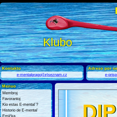
Klubo
Kontakto
Adreso por se
e-mentalprago(ĉe)seznam.cz
e-pris
Menuo
Membroj
Favorantoj
Kio estas E-mental´?
Historio de E-mental´
Emiĉka