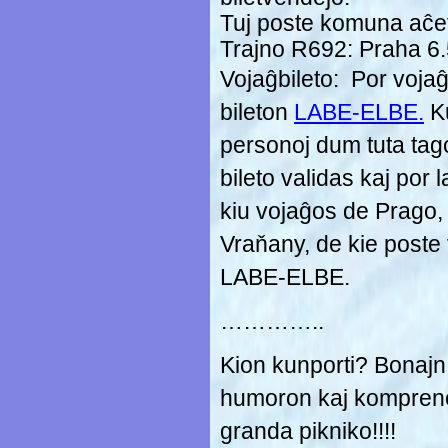
Tuj poste komuna aĉet
Trajno R692: Praha 6.
Vojaĝbileto: Por voja
bileton
LABE-ELBE.
Ku
personoj dum tuta tago
bileto validas kaj por l
kiu vojaĝos de Prago, 
Vraňany, de kie poste 
LABE-ELBE.
…………..
Kion kunporti? Bonaj
humoron kaj kompreneb
granda pikniko!!!!