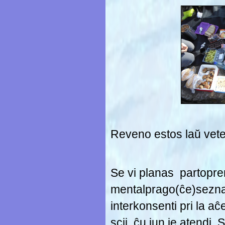
Reveno estos laŭ vete
Se vi planas partopren
mentalprago(ĉe)sezna
interkonsenti pri la aĉ
scii, ĉu iun ie atendi.