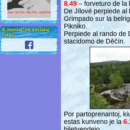
8.49
– forveturo de la
De Jílové perpiede al
Grimpado sur la belrig
Pikniko.
E-mental’ ĉe socialaj
Perpiede al rando de 
retoj
stacidomo de Děčín.
Por partoprenantoj, ki
estas kunveno je la
6.
biletvendejo.