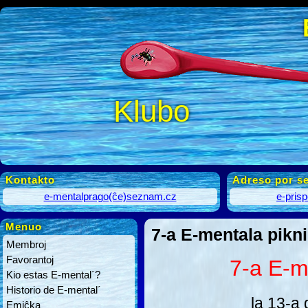
Klubo
Kontakto
Adreso por se
e-mentalprago(ĉe)seznam.cz
e-pris
Menuo
7-a E-mentala pikn
Membroj
Favorantoj
7-a E-m
Kio estas E-mental´?
Historio de E-mental´
la 13-a
Emiĉka