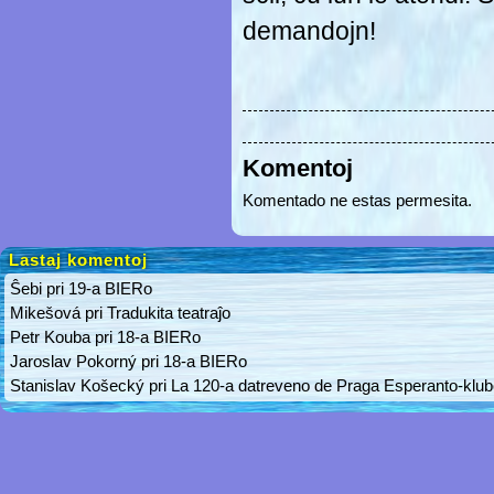
demandojn!
Komentoj
Komentado ne estas permesita.
Lastaj komentoj
Ŝebi
pri
19-a BIERo
Mikešová
pri
Tradukita teatraĵo
Petr Kouba
pri
18-a BIERo
Jaroslav Pokorný
pri
18-a BIERo
Stanislav Košecký
pri
La 120-a datreveno de Praga Esperanto-klu