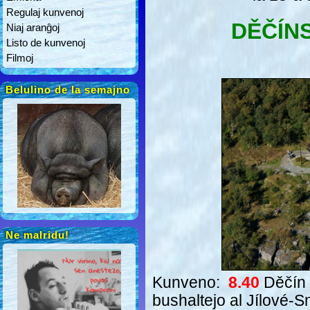
Regulaj kunvenoj
DĚČÍN
Niaj aranĝoj
Listo de kunvenoj
Filmoj
Belulino de la semajno
Ne malridu!
Kunveno:
8.40
Děčín 
bushaltejo al Jílové-S